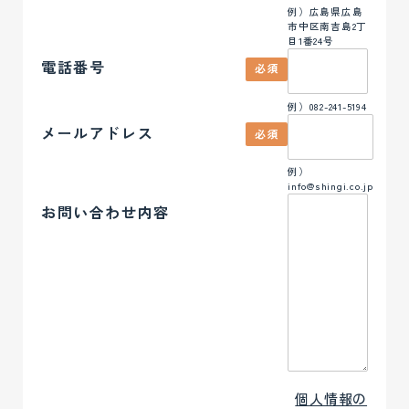
例）広島県広島
市中区南吉島2丁
目1番24号
電話番号
必須
例）082-241-5194
メールアドレス
必須
例）
info@shingi.co.jp
お問い合わせ内容
個人情報の