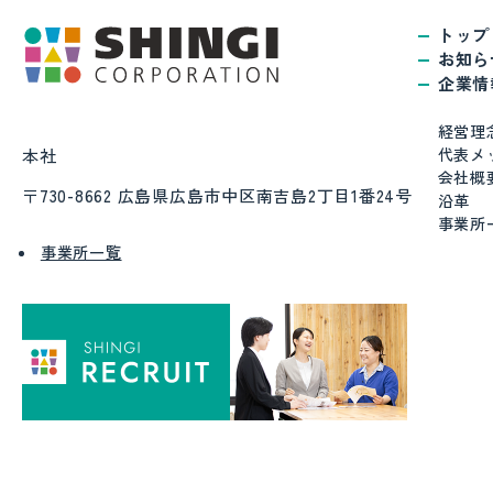
トップ
お知ら
企業情
経営理
代表メ
本社
会社概
〒730-8662 広島県広島市中区南吉島2丁目1番24号
沿革
事業所
事業所一覧